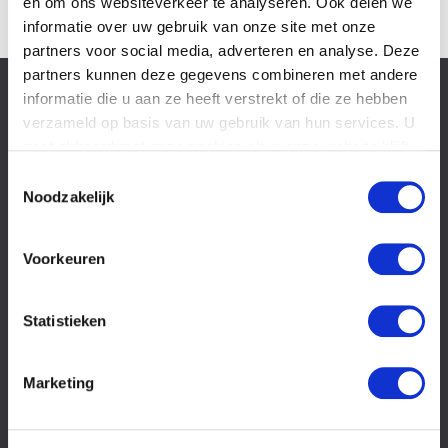
en om ons websiteverkeer te analyseren. Ook delen we
informatie over uw gebruik van onze site met onze
partners voor social media, adverteren en analyse. Deze
partners kunnen deze gegevens combineren met andere
informatie die u aan ze heeft verstrekt of die ze hebben
Slachtoffer van
letselschade
verzameld op basis van uw gebruik van hun services. U
Recht op
gaat akkoord met onze cookies als u onze website blijft
schadevergoeding?
gebruiken.
Toestemmingsselectie
Wat is
Noodzakelijk
letselschade?
Het
letselschadeproces
Voorkeuren
Wat is
overlijdensschade?
Second
Statistieken
opinion
Kosten
Marketing
FAQ
Oorzaken