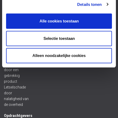
Letselschade
Details tonen
bij
verkeersongeval
Letselschade
Alle cookies toestaan
door een
bedrijfsongeval
Letselschade
Selectie toestaan
door een
beroepsziekte
Letselschade
Alleen noodzakelijke cookies
door een dier
Letselschade
door een
gebrekkig
product
Letselschade
door
nalatigheid van
de overheid
Opdrachtgevers