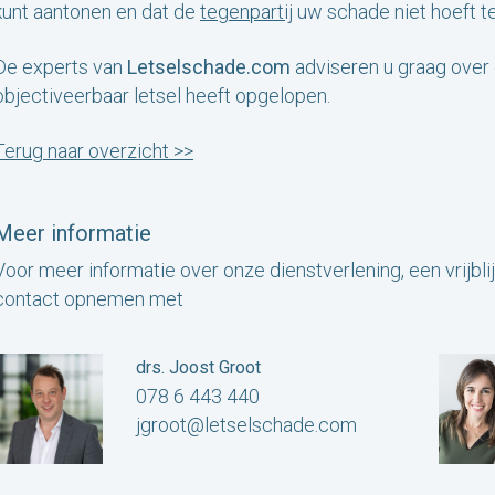
kunt aantonen en dat de
tegenpartij
uw schade niet hoeft t
De experts van
Letselschade.com
adviseren u graag over
objectiveerbaar letsel heeft opgelopen.
Terug naar overzicht >>
Meer informatie
Voor meer informatie over onze dienstverlening, een vrijbli
contact opnemen met
drs. Joost Groot
078 6 443 440
jgroot@letselschade.com