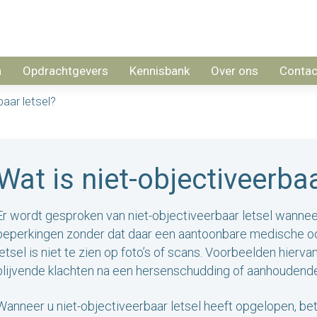
n
Opdrachtgevers
Kennisbank
Over ons
Contac
baar letsel?
Wat is niet-objectiveerbaa
Er wordt gesproken van niet-objectiveerbaar letsel wannee
beperkingen zonder dat daar een aantoonbare medische oor
letsel is niet te zien op foto’s of scans. Voorbeelden hiervan
blijvende klachten na een hersenschudding of aanhoudende
Wanneer u niet-objectiveerbaar letsel heeft opgelopen, bet