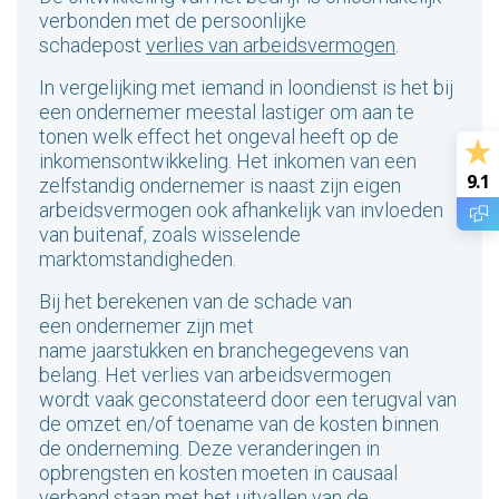
verbonden met de persoonlijke
schadepost
verlies van arbeidsvermogen
.
In vergelijking met iemand in loondienst
is het
bij
een ondernemer meestal
lastiger om aan te
tonen welk effect het ongeval heeft op de
inkomensontwikkeling.
Het inkomen van een
9.1
zelfstandig ondernemer is naast zijn eigen
arbeidsvermogen ook afhankelijk van invloeden
van buitenaf, zoals wisselende
marktomstandigheden.
Bij
het berekenen van de schade van
een
ondernemer zijn met
name
jaarstukken
en
branchegegevens
van
belang
. Het verlies van arbeidsvermogen
wordt
vaak
geconstateerd door een terugval van
de omzet en/of toename van
de
kosten binnen
de onderneming. Deze veranderingen in
opbrengsten en kosten
moet
en in causaal
verband
staan
met
h
e
t
uitval
len
van de