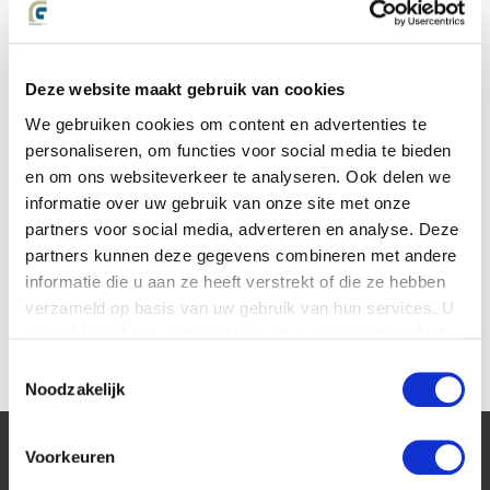
een vrijblijvend gesprek of advies kunt u contact
opnemen met
Deze website maakt gebruik van cookies
drs. Joost Groot
078 6 443 440
We gebruiken cookies om content en advertenties te
jgroot@letselschade.com
personaliseren, om functies voor social media te bieden
en om ons websiteverkeer te analyseren. Ook delen we
informatie over uw gebruik van onze site met onze
Angela Kleijn
partners voor social media, adverteren en analyse. Deze
078 6 443 440
partners kunnen deze gegevens combineren met andere
akleijn@letselschade.com
informatie die u aan ze heeft verstrekt of die ze hebben
verzameld op basis van uw gebruik van hun services. U
gaat akkoord met onze cookies als u onze website blijft
gebruiken.
Toestemmingsselectie
Noodzakelijk
Slachtoffer van
Voorkeuren
letselschade