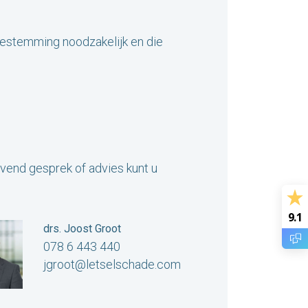
toestemming noodzakelijk en die
jvend gesprek of advies kunt u
9.1
drs. Joost Groot
078 6 443 440
jgroot@letselschade.com