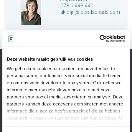
078 6 443 440
akleijn@letselschade.com
Deze website maakt gebruik van cookies
Slachtoffer van
letselschade
We gebruiken cookies om content en advertenties te
Recht op
personaliseren, om functies voor social media te bieden
schadevergoeding?
en om ons websiteverkeer te analyseren. Ook delen we
Wat is
informatie over uw gebruik van onze site met onze
letselschade?
partners voor social media, adverteren en analyse. Deze
Het
partners kunnen deze gegevens combineren met andere
letselschadeproces
informatie die u aan ze heeft verstrekt of die ze hebben
Wat is
verzameld op basis van uw gebruik van hun services. U
overlijdensschade?
gaat akkoord met onze cookies als u onze website blijft
Second