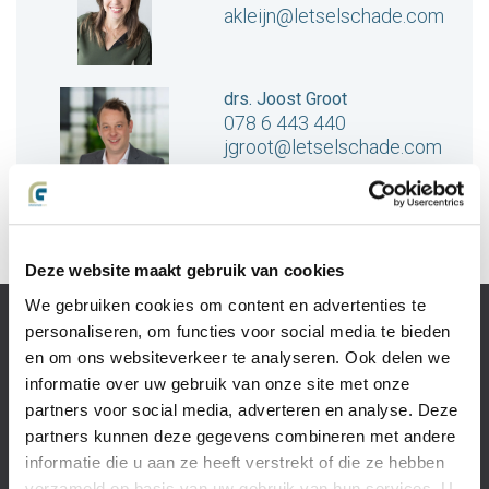
akleijn@letselschade.com
drs. Joost Groot
078 6 443 440
jgroot@letselschade.com
Deze website maakt gebruik van cookies
We gebruiken cookies om content en advertenties te
Slachtoffer van
personaliseren, om functies voor social media te bieden
letselschade
en om ons websiteverkeer te analyseren. Ook delen we
Recht op
informatie over uw gebruik van onze site met onze
schadevergoeding?
partners voor social media, adverteren en analyse. Deze
Wat is
partners kunnen deze gegevens combineren met andere
letselschade?
informatie die u aan ze heeft verstrekt of die ze hebben
Het
verzameld op basis van uw gebruik van hun services. U