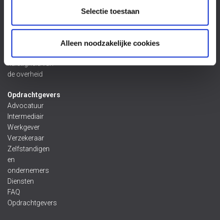
door een
Selectie toestaan
gebrekkig
product
Letselschade
Alleen noodzakelijke cookies
door
nalatigheid van
de overheid
Opdrachtgevers
Advocatuur
Intermediair
Werkgever
Verzekeraar
Zelfstandigen
en
ondernemers
Diensten
FAQ
Opdrachtgevers