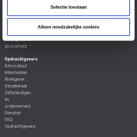
door een
Selectie toestaan
gebrekkig
product
Letselschade
Alleen noodzakelijke cookies
door
nalatigheid van
de overheid
Opdrachtgevers
Advocatuur
Intermediair
Werkgever
Verzekeraar
Zelfstandigen
en
ondernemers
Diensten
FAQ
Opdrachtgevers