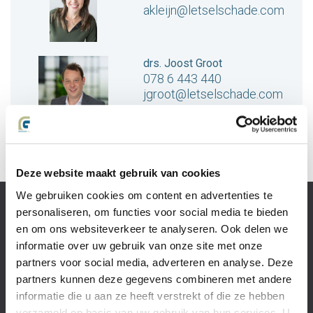
akleijn@letselschade.com
drs. Joost Groot
078 6 443 440
jgroot@letselschade.com
Deze website maakt gebruik van cookies
We gebruiken cookies om content en advertenties te
Slachtoffer van
personaliseren, om functies voor social media te bieden
letselschade
en om ons websiteverkeer te analyseren. Ook delen we
Recht op
informatie over uw gebruik van onze site met onze
schadevergoeding?
partners voor social media, adverteren en analyse. Deze
Wat is
partners kunnen deze gegevens combineren met andere
letselschade?
informatie die u aan ze heeft verstrekt of die ze hebben
Het
verzameld op basis van uw gebruik van hun services. U