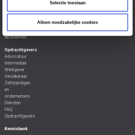
Selectie toestaan
gebrekkig
product
Letselschade
Alleen noodzakelijke cookies
door
nalatigheid van
de overheid
Opdrachtgevers
Advocatuur
Intermediair
Werkgever
Verzekeraar
Zelfstandigen
en
ondernemers
Diensten
FAQ
Opdrachtgevers
Kennisbank