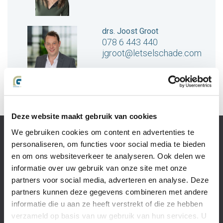
drs. Joost Groot
078 6 443 440
jgroot@letselschade.com
Deze website maakt gebruik van cookies
We gebruiken cookies om content en advertenties te
Slachtoffer van
personaliseren, om functies voor social media te bieden
letselschade
en om ons websiteverkeer te analyseren. Ook delen we
Recht op
informatie over uw gebruik van onze site met onze
schadevergoeding?
partners voor social media, adverteren en analyse. Deze
Wat is
letselschade?
partners kunnen deze gegevens combineren met andere
Het
informatie die u aan ze heeft verstrekt of die ze hebben
letselschadeproces
verzameld op basis van uw gebruik van hun services. U