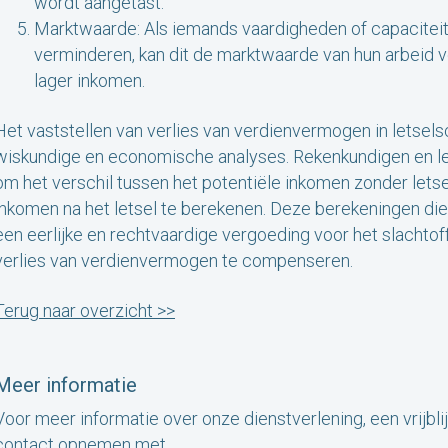
wordt aangetast.
Marktwaarde: Als iemands vaardigheden of capaciteite
verminderen, kan dit de marktwaarde van hun arbeid v
lager inkomen.
Het vaststellen van verlies van verdienvermogen in lets
wiskundige en economische analyses. Rekenkundigen en 
om het verschil tussen het potentiële inkomen zonder lets
inkomen na het letsel te berekenen. Deze berekeningen die
een eerlijke en rechtvaardige vergoeding voor het slachtof
verlies van verdienvermogen te compenseren.
Terug naar overzicht >>
Meer informatie
Voor meer informatie over onze dienstverlening, een vrijbli
contact opnemen met