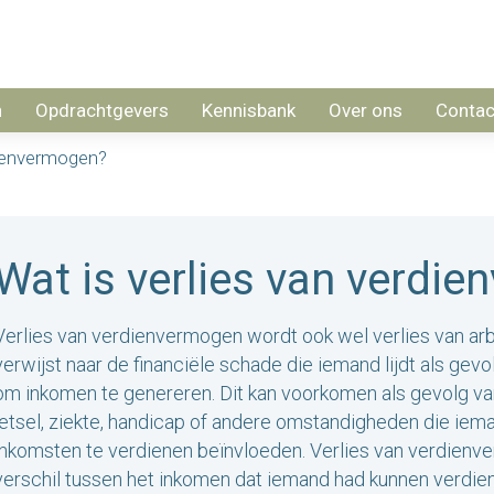
n
Opdrachtgevers
Kennisbank
Over ons
Contac
dienvermogen?
Wat is verlies van verdi
Verlies van verdienvermogen wordt ook wel verlies van 
verwijst naar de financiële schade die iemand lijdt als ge
om inkomen te genereren. Dit kan voorkomen als gevolg van
letsel, ziekte, handicap of andere omstandigheden die i
inkomsten te verdienen beïnvloeden. Verlies van verdienv
verschil tussen het inkomen dat iemand had kunnen verdiene