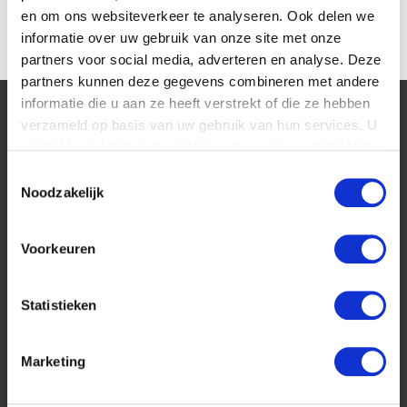
078 6 443 440
en om ons websiteverkeer te analyseren. Ook delen we
mkrijgsman@letselschade.com
informatie over uw gebruik van onze site met onze
partners voor social media, adverteren en analyse. Deze
partners kunnen deze gegevens combineren met andere
informatie die u aan ze heeft verstrekt of die ze hebben
Slachtoffer van
verzameld op basis van uw gebruik van hun services. U
letselschade
gaat akkoord met onze cookies als u onze website blijft
Recht op
gebruiken.
Toestemmingsselectie
schadevergoeding?
Noodzakelijk
Wat is
letselschade?
Het
Voorkeuren
letselschadeproces
Wat is
overlijdensschade?
Statistieken
Second
opinion
Kosten
Marketing
FAQ