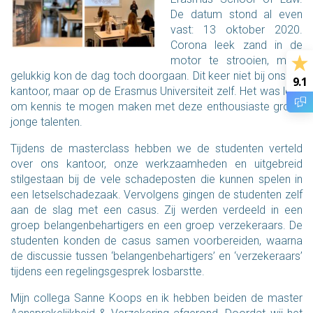
De datum stond al even
vast: 13 oktober 2020.
Corona leek zand in de
motor te strooien, maar
gelukkig kon de dag toch doorgaan. Dit keer niet bij ons op
9.1
kantoor, maar op de Erasmus Universiteit zelf. Het was leuk
om kennis te mogen maken met deze enthousiaste groep
jonge talenten.
Tijdens de masterclass hebben we de studenten verteld
over ons kantoor, onze werkzaamheden en uitgebreid
stilgestaan bij de vele schadeposten die kunnen spelen in
een letselschadezaak. Vervolgens gingen de studenten zelf
aan de slag met een casus. Zij werden verdeeld in een
groep belangenbehartigers en een groep verzekeraars. De
studenten konden de casus samen voorbereiden, waarna
de discussie tussen ‘belangenbehartigers’ en ‘verzekeraars’
tijdens een regelingsgesprek losbarstte.
Mijn collega Sanne Koops en ik hebben beiden de master