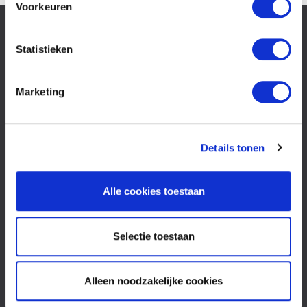
Voorkeuren
Slachtoffer van
letselschade
Statistieken
Recht op
schadevergoeding?
Marketing
Wat is
letselschade?
Het
letselschadeproces
Details tonen
Wat is
overlijdensschade?
Second
Alle cookies toestaan
opinion
Kosten
FAQ
Selectie toestaan
Oorzaken
Letselschade
Alleen noodzakelijke cookies
bij
verkeersongeval