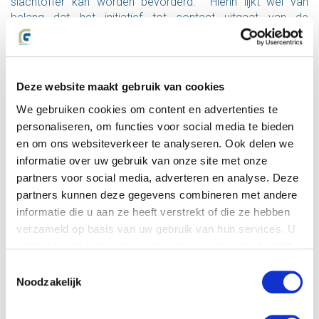
slachtoffer kan worden bevorderd. Hierin lijkt wel van
belang dat het initiatief tot contact uitgaat van de
veroorzaker zelf en niet diens verzekeraar. Er worden zelfs
een aantal conceptbrieven bijgevoegd die de verzekeraar
aan de veroorzaker kan toesturen om het contact te
bevorderen. De verzekeraar zou ook een deel van deze
Deze website maakt gebruik van cookies
voorbeeldbrieven kunnen verwerken in de al bestaande
We gebruiken cookies om content en advertenties te
eigen brief.
personaliseren, om functies voor social media te bieden
en om ons websiteverkeer te analyseren. Ook delen we
Marinda Krijgsman is expert bij Letselschade.com
informatie over uw gebruik van onze site met onze
partners voor social media, adverteren en analyse. Deze
partners kunnen deze gegevens combineren met andere
informatie die u aan ze heeft verstrekt of die ze hebben
verzameld op basis van uw gebruik van hun services. U
gaat akkoord met onze cookies als u onze website blijft
mr. Marinda Krijgsman
gebruiken.
Toestemmingsselectie
078 6 443 440
Noodzakelijk
mkrijgsman@letselschade.com