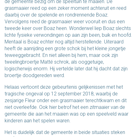
de gemeente bezig om de speeltuin te maaien. De
grasmaaier reed op een zeker moment achteruit en reed
daarbij over de spelende en rondrennende Boaz.
Vervolgens reed de grasmaaier weer vooruit en dus een
tweede keer over Boaz heen. Wonderwel liep Boaz slechts
lichte fysieke verwondingen op aan zijn been, buik en hoofd.
Mentaal is Boaz echter nog altijd herstellende. Uiteraard
heeft de aanrijding een grote schok bij het kleine jongetje
teweeggebracht. En niet alleen bij hem, maar ook zijn
tweelingbroertje Matté schrok, als ooggetuige,
logischerwijs enorm. Hij vertelde later dat hij dacht dat zijn
broertje doodgereden werd.
Helaas vertoont deze gebeurtenis gelijkenissen met het
tragische ongeval op 12 september 2018, waarbij de
zesjarige Fleur onder een grasmaaier terechtkwam en dit
niet overleefde. Ook hier betrof het een zitmaaier van de
gemeente die aan het maaien was op een speelveld waar
kinderen aan het spelen waren.
Het is duidelijk dat de gemeente in beide situaties steken