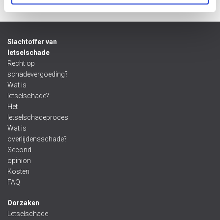
Slachtoffer van
letselschade
Recht op
schadevergoeding?
Wat is
letselschade?
Het
letselschadeproces
Wat is
overlijdensschade?
Second
opinion
Kosten
FAQ
Oorzaken
Letselschade