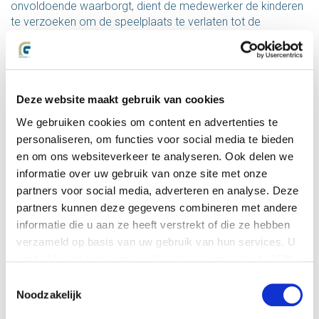
onvoldoende waarborgt, dient de medewerker de kinderen
te verzoeken om de speelplaats te verlaten tot de
werkzaamheden zijn afgerond. Wanneer er kinderen op de
speelplaats blijven, moet de medewerker zijn
werkzaamheden staken en op een later en veiliger moment
hervatten.
Deze website maakt gebruik van cookies
Technisch gezien kunnen de maaiers worden uitgerust met
We gebruiken cookies om content en advertenties te
achteruitrijcamera’s, beveiligingsbeugels en zwaailichten.
personaliseren, om functies voor social media te bieden
Opleiding
en om ons websiteverkeer te analyseren. Ook delen we
informatie over uw gebruik van onze site met onze
Gemeentemedewerkers kunnen getraind worden in de
partners voor social media, adverteren en analyse. Deze
veiligheidsprotocollen. Verder kan de gemeente de
partners kunnen deze gegevens combineren met andere
bewustwording bij medewerkers vergroten. Voornamelijk
informatie die u aan ze heeft verstrekt of die ze hebben
wat betreft de verantwoordelijkheden bij het uitvoeren van
verzameld op basis van uw gebruik van hun services. U
taken bij speelplaatsen.
gaat akkoord met onze cookies als u onze website blijft
Hopelijk leiden deze zaken ertoe dat de veiligheid van
gebruiken.
Toestemmingsselectie
kinderen altijd de hoogste prioriteit krijgt en iedere
Noodzakelijk
gemeente straks veilige speelplaatsen heeft.