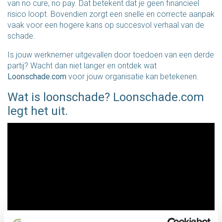
van no cure, no pay. Dat betekent dat je geen financieel
risico loopt. Bovendien zorgt een snelle en correcte aanpak
vaak voor een hogere kans op succesvol verhaal van de
schade.
Is jouw werknemer uitgevallen door toedoen van een derde
partij? Wacht dan niet langer en ontdek wat
Loonschade.com
voor jouw organisatie kan betekenen.
Wat is loonschade? Loonschade.com
legt het uit.