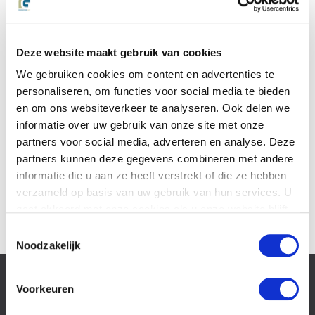
Deze website maakt gebruik van cookies
Joost Groot
is directeur en NIVRE Register-Expert bij
We gebruiken cookies om content en advertenties te
Letselschade.com
personaliseren, om functies voor social media te bieden
en om ons websiteverkeer te analyseren. Ook delen we
informatie over uw gebruik van onze site met onze
partners voor social media, adverteren en analyse. Deze
partners kunnen deze gegevens combineren met andere
informatie die u aan ze heeft verstrekt of die ze hebben
drs. Joost Groot
verzameld op basis van uw gebruik van hun services. U
078 6 443 440
gaat akkoord met onze cookies als u onze website blijft
jgroot@letselschade.com
gebruiken.
Toestemmingsselectie
Noodzakelijk
Slachtoffer van
Voorkeuren
letselschade
Recht op