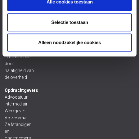
Alle cookies toestaan
door een
beroepsziekte
Letselschade
Selectie toestaan
door een dier
Letselschade
door een
Alleen noodzakelijke cookies
gebrekkig
product
Letselschade
door
nalatigheid van
de overheid
Opdrachtgevers
Advocatuur
Intermediair
Werkgever
Verzekeraar
Zelfstandigen
en
ondernemers