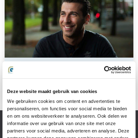
Marc:
“Mocht ik overlijden, dan heeft de
kanker zeker niet gewonnen. Als ik er niet
meer ben, is de kanker er ook niet meer.
Dus het is op z’n minst gelijkspel.”
Deze website maakt gebruik van cookies
We gebruiken cookies om content en advertenties te
personaliseren, om functies voor social media te bieden
en om ons websiteverkeer te analyseren. Ook delen we
Slachtoffer van
informatie over uw gebruik van onze site met onze
letselschade
partners voor social media, adverteren en analyse. Deze
Recht op