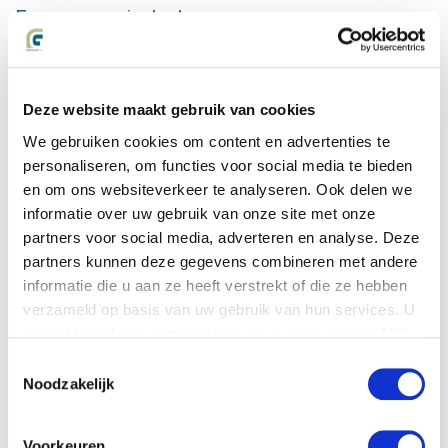
Een economische keuze
Een saillant detail is dat in de bovenomschreven zaak
uiteindelijk een gerechtelijke procedure is gevoerd over de
hoogte van de schade. De vergoeding die de betreffende
Deze website maakt gebruik van cookies
verzekeraar diende te betalen was aanzienlijk hoger dan
We gebruiken cookies om content en advertenties te
waarop in het onderhandelingstraject was ingezet. De
personaliseren, om functies voor social media te bieden
verzekeraar heeft door de weigerachtige houding ten
opzichte van mediation niet alleen het slachtoffer een
en om ons websiteverkeer te analyseren. Ook delen we
procedure ingeduwd, maar ook veel meer
informatie over uw gebruik van onze site met onze
schadevergoeding en gerechtelijke kosten betaald dan
partners voor social media, adverteren en analyse. Deze
noodzakelijk was geweest.
partners kunnen deze gegevens combineren met andere
informatie die u aan ze heeft verstrekt of die ze hebben
In het artikel ‘Mediation in letselschade blijft ten onrechte
verzameld op basis van uw gebruik van hun services. U
achter’ bespreekt Lydia Charlier van Beer Advocaten, de
gaat akkoord met onze cookies als u onze website blijft
(4)
bovenomschreven kwestie uitgebreid
.
gebruiken.
Toestemmingsselectie
Onze mediators
Noodzakelijk
Binnen Letselschade.com hebben zowel Berth Groot als
ondergetekende, beide mediator, zeer goede ervaringen met
Voorkeuren