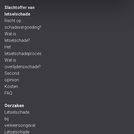
Slachtoffer van
letselschade
Recht op
schadevergoeding?
Wat is
letselschade?
Het
letselschadeproces
Wat is
overlijdensschade?
Second
opinion
Kosten
FAQ
Oorzaken
Letselschade
bij
verkeersongeval
Letselschade