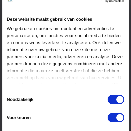
schadevergoeding?
Wat is
letselschade?
Deze website maakt gebruik van cookies
Het
letselschadeproces
We gebruiken cookies om content en advertenties te
Wat is
personaliseren, om functies voor social media te bieden
overlijdensschade?
en om ons websiteverkeer te analyseren. Ook delen we
Second
informatie over uw gebruik van onze site met onze
opinion
partners voor social media, adverteren en analyse. Deze
Kosten
partners kunnen deze gegevens combineren met andere
FAQ
informatie die u aan ze heeft verstrekt of die ze hebben
verzameld op basis van uw gebruik van hun services. U
Oorzaken
Letselschade
gaat akkoord met onze cookies als u onze website blijft
bij
gebruiken.
Toestemmingsselectie
verkeersongeval
Noodzakelijk
Letselschade
door een
bedrijfsongeval
Voorkeuren
Letselschade
door een