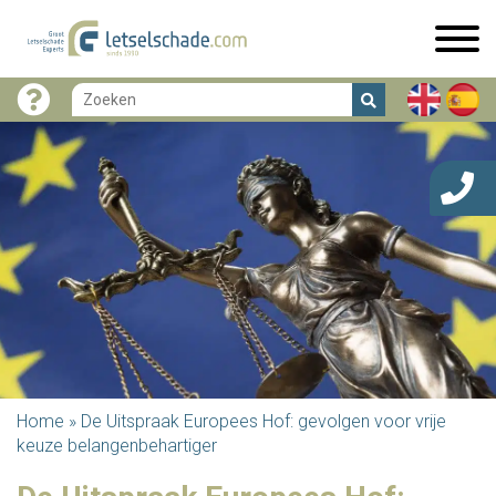
Home
»
De Uitspraak Europees Hof: gevolgen voor vrije
keuze belangenbehartiger