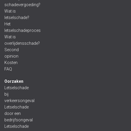
schadevergoeding?
Wat is
letselschade?
Het
letselschadeproces
Wat is
overlijdensschade?
Second
opinion
Kosten
FAQ
Oorzaken
Letselschade
bij
verkeersongeval
Letselschade
door een
bedrijfsongeval
Letselschade