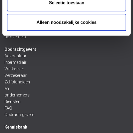
Selectie toestaan
gebrekkig
product
Letselschade
Alleen noodzakelijke cookies
door
nalatigheid van
de overheid
Opdrachtgevers
Advocatuur
Intermediair
Werkgever
Verzekeraar
Zelfstandigen
en
ondernemers
Diensten
FAQ
Opdrachtgevers
Kennisbank