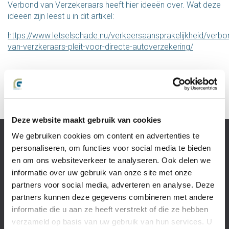
Verbond van Verzekeraars heeft hier ideeën over. Wat deze
ideeën zijn leest u in dit artikel:
https://www.letselschade.nu/verkeersaansprakelijkheid/verbo
van-verzkeraars-pleit-voor-directe-autoverzekering/
«
Vorige
Volgende
»
Deze website maakt gebruik van cookies
We gebruiken cookies om content en advertenties te
Slachtoffer van
personaliseren, om functies voor social media te bieden
letselschade
en om ons websiteverkeer te analyseren. Ook delen we
Recht op
informatie over uw gebruik van onze site met onze
schadevergoeding?
partners voor social media, adverteren en analyse. Deze
Wat is
letselschade?
partners kunnen deze gegevens combineren met andere
Het
informatie die u aan ze heeft verstrekt of die ze hebben
letselschadeproces
verzameld op basis van uw gebruik van hun services. U