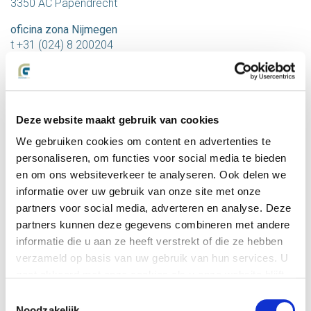
3350 AC Papendrecht
oficina zona Nijmegen
t +31 (024) 8 200204
oficina zona Wouw
t +31 (0165) 8 202 19
Formulario de
Deze website maakt gebruik van cookies
We gebruiken cookies om content en advertenties te
contacto
personaliseren, om functies voor social media te bieden
en om ons websiteverkeer te analyseren. Ook delen we
informatie over uw gebruik van onze site met onze
Para preguntas o más información puede utilizar el
partners voor social media, adverteren en analyse. Deze
siguiente formulario.
partners kunnen deze gegevens combineren met andere
Por favor, póngase en contacto conmigo pronto para obtener
informatie die u aan ze heeft verstrekt of die ze hebben
asesoramiento gratuito.
verzameld op basis van uw gebruik van hun services. U
gaat akkoord met onze cookies als u onze website blijft
Envíame tu folleto de Letselschade.com.
gebruiken.
Toestemmingsselectie
Noodzakelijk
Me gustaría concertar una cita.