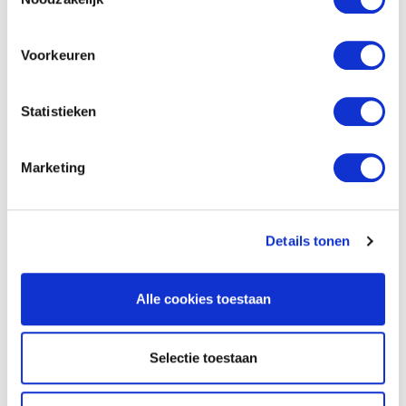
Nombre de la oficina
Voorkeuren
Departamento
Statistieken
Profesión legal
Marketing
Apellido
*
Details tonen
Dirección
*
Alle cookies toestaan
Número de teléfono
*
Selectie toestaan
E-mail
*